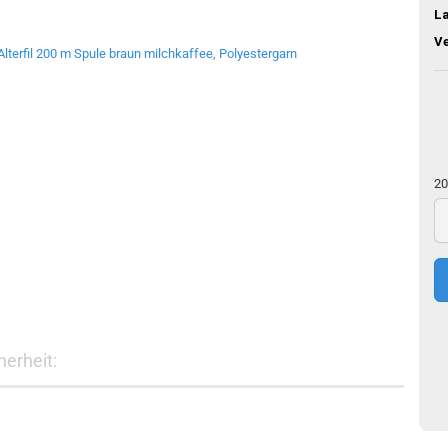
L
V
20
20
m
erheit: