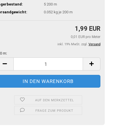
agerbestand:
5
200 m
ersandgewicht:
0.052
kg je 200 m
1,99 EUR
0,01 EUR pro Meter
inkl. 19% MwSt. zzgl.
Versand
0 m:
0
AUF DEN MERKZETTEL
FRAGE ZUM PRODUKT