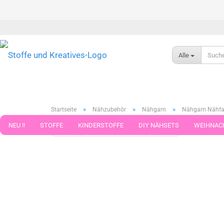
Alle
»
»
»
Startseite
Nähzubehör
Nähgarn
Nähgarn Nähfad
NEU !!
STOFFE
KINDERSTOFFE
DIY NÄHSETS
WEIHNAC
« Erster
« zurück
weiter »
Letzter »
75
Artikel in d
WEBBAND WEBBÄNDER
NÄHZUBEHÖR
WOLLE UND ZUBEHÖR