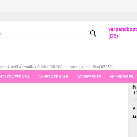
versandkost
Suche...
(DE)
en Alterfil Allesnäher Stärke 120 200 m braun (milchkaffee) 07052
HTSSTOFFE NEU
ANGEBOTE SALE
STOFFRESTE
HAMBURGER LI
ieser Kategorie
N
GUTSCHEINE
PORTO-FLATRATE
STOFFE IN STÜCKEN VON 25 UND
1
Ar
Li