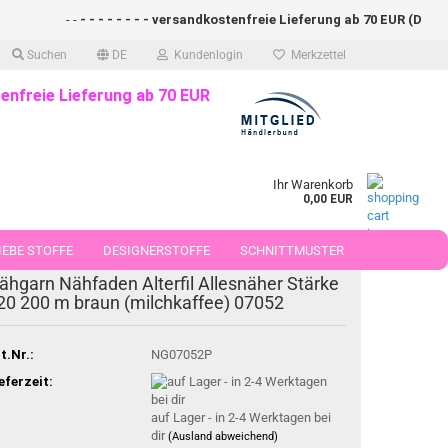
- -
- - - - - - - - versandkostenfreie Lieferung ab 70 EUR (DE)- - - -
Suchen
DE
Kundenlogin
Merkzettel
enfreie Lieferung ab 70 EUR
Ihr Warenkorb
0,00 EUR
EBE STOFFE
DESIGNERSTOFFE
SCHNITTMUSTER
ähgarn Nähfaden Alterfil Allesnäher Stärke
 50 CM
20 200 m braun (milchkaffee) 07052
t.Nr.:
NG07052P
eferzeit:
auf Lager - in 2-4 Werktagen bei
dir
(Ausland abweichend)