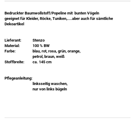
Bedruckter Baumwollstoff/Popeline mit bunten Vögeln
geeignet für Kleider, Röcke, Tuniken,....aber auch für sämtliche
Dekoartikel
Lieferant:
Stenzo
Material:
100 % BW
Farbe:
blau, rot, rosa, grün, orange,
petrol, braun, weiß
Stoffbreite:
ca. 145 cm
Pflegeanleitung:
linksseitig waschen,
nur von links bügeln