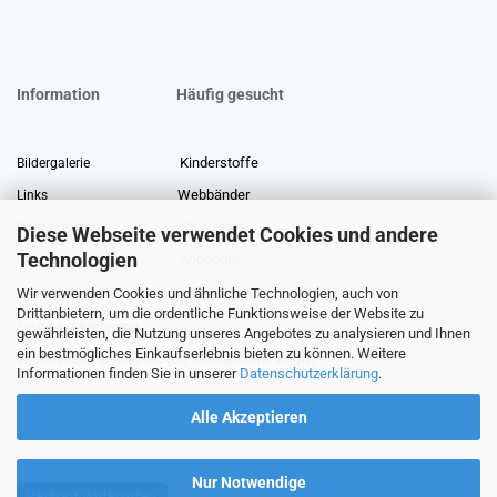
Information
Häufig gesucht
Kinderstoffe
Bildergalerie
Webbänder
Links
Stoffreste
Stoffe Lexikon
Diese Webseite verwendet Cookies und andere
Technologien
Angebote
Über uns
Wir verwenden Cookies und ähnliche Technologien, auch von
Gewerberabatt
Meterware
Drittanbietern, um die ordentliche Funktionsweise der Website zu
Stoffe auf Rechnung
gewährleisten, die Nutzung unseres Angebotes zu analysieren und Ihnen
ein bestmögliches Einkaufserlebnis bieten zu können. Weitere
Information zur Echtheit von Kundenbewertungen
Informationen finden Sie in unserer
Datenschutzerklärung
.
Alle Akzeptieren
Nur Notwendige
Vertrag widerrufen