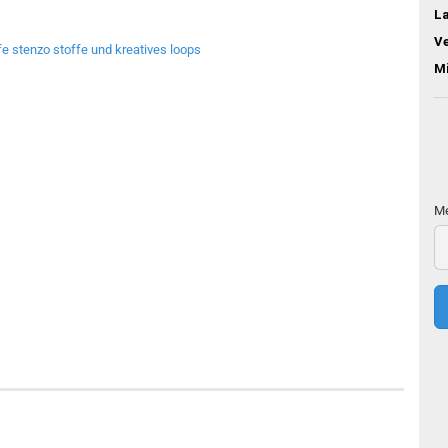
L
V
M
Me
Me