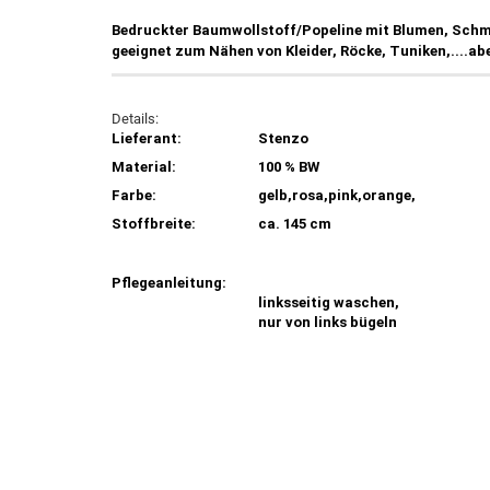
Bedruckter Baumwollstoff/Popeline mit Blumen, Schm
geeignet zum Nähen von Kleider, Röcke, Tuniken,....ab
Details:
Lieferant:
Stenzo
Material:
100 % BW
Farbe:
gelb,rosa,pink,orange,
Stoffbreite:
ca. 145 cm
Pflegeanleitung:
linksseitig waschen,
nur von links bügeln