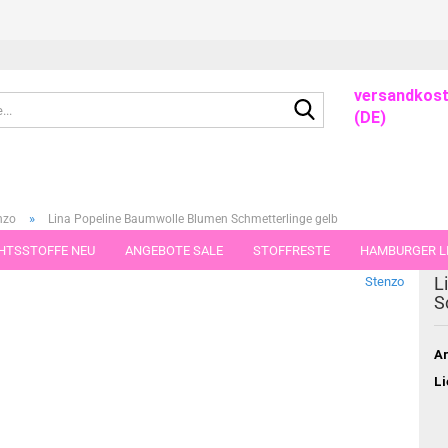
versandkost
Suche...
(DE)
»
nzo
Lina Popeline Baumwolle Blumen Schmetterlinge gelb
HTSSTOFFE NEU
ANGEBOTE SALE
STOFFRESTE
HAMBURGER LI
ieser Kategorie
L
Stenzo
GUTSCHEINE
PORTO-FLATRATE
STOFFE IN STÜCKEN VON 25 UND
S
Ar
Li