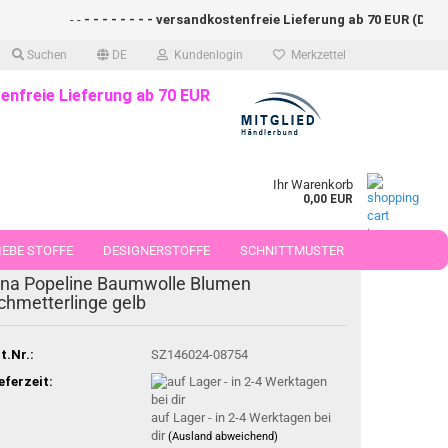
- -
- - - - - - - - versandkostenfreie Lieferung ab 70 EUR (DE)- - -
Suchen
DE
Kundenlogin
Merkzettel
enfreie Lieferung ab 70 EUR
Ihr Warenkorb
0,00 EUR
EBE STOFFE
DESIGNERSTOFFE
SCHNITTMUSTER
ina Popeline Baumwolle Blumen
 50 CM
chmetterlinge gelb
t.Nr.:
SZ146024-08754
eferzeit:
auf Lager - in 2-4 Werktagen bei
dir
(Ausland abweichend)