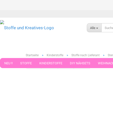
Alle
»
»
»
Startseite
Kinderstoffe
Stoffe nach Lieferant
Ste
NEU !!
STOFFE
KINDERSTOFFE
DIY NÄHSETS
WEIHNAC
« Erster
« zurück
weiter »
Letzter »
21
Artikel in d
WEBBAND WEBBÄNDER
NÄHZUBEHÖR
WOLLE UND ZUBEHÖR