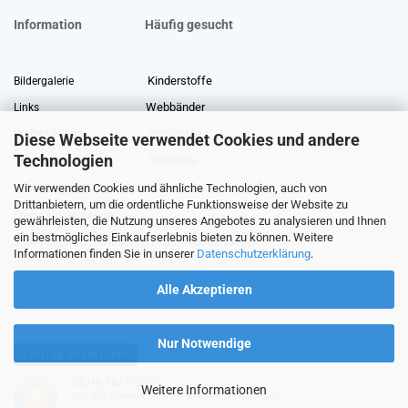
Information
Häufig gesucht
Kinderstoffe
Bildergalerie
Webbänder
Links
Stoffreste
Stoffe Lexikon
Diese Webseite verwendet Cookies und andere
Technologien
Angebote
Über uns
Wir verwenden Cookies und ähnliche Technologien, auch von
Gewerberabatt
Meterware
Drittanbietern, um die ordentliche Funktionsweise der Website zu
Stoffe auf Rechnung
gewährleisten, die Nutzung unseres Angebotes zu analysieren und Ihnen
ein bestmögliches Einkaufserlebnis bieten zu können. Weitere
Information zur Echtheit von Kundenbewertungen
Informationen finden Sie in unserer
Datenschutzerklärung
.
Alle Akzeptieren
Nur Notwendige
Vertrag widerrufen
SEHR GUT
(5 / 5)
Weitere Informationen
aus
231
Bewertungen bei: ebay.de, shopvote.de ⓘ
Shopping Cart Software
by Gambio.com © 2026
Informationen zur Echtheit der Bewertungen