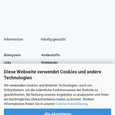
Information
Häufig gesucht
Kinderstoffe
Bildergalerie
Webbänder
Links
Stoffreste
Stoffe Lexikon
Diese Webseite verwendet Cookies und andere
Technologien
Angebote
Über uns
Wir verwenden Cookies und ähnliche Technologien, auch von
Gewerberabatt
Meterware
Drittanbietern, um die ordentliche Funktionsweise der Website zu
Stoffe auf Rechnung
gewährleisten, die Nutzung unseres Angebotes zu analysieren und Ihnen
ein bestmögliches Einkaufserlebnis bieten zu können. Weitere
Information zur Echtheit von Kundenbewertungen
Informationen finden Sie in unserer
Datenschutzerklärung
.
Alle Akzeptieren