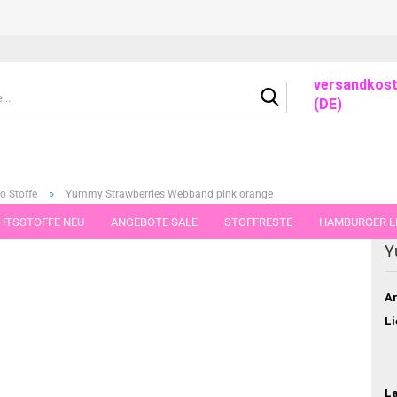
versandkost
Suche...
(DE)
»
o Stoffe
Yummy Strawberries Webband pink orange
HTSSTOFFE NEU
ANGEBOTE SALE
STOFFRESTE
HAMBURGER LI
dieser Kategorie
Y
GUTSCHEINE
PORTO-FLATRATE
STOFFE IN STÜCKEN VON 25 UND
Ar
Li
L