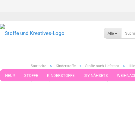
Alle
»
»
»
Startseite
Kinderstoffe
Stoffe nach Lieferant
Hilc
NEU !!
STOFFE
KINDERSTOFFE
DIY NÄHSETS
WEIHNAC
« Erster
« zurück
weiter »
Letzter »
599
Artikel in 
WEBBAND WEBBÄNDER
NÄHZUBEHÖR
WOLLE UND ZUBEHÖR