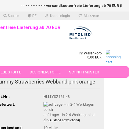
- -
- - - - - - - - versandkostenfreie Lieferung ab 70 EUR (DE)- - 
Suchen
DE
Kundenlogin
Merkzettel
enfreie Lieferung ab 70 EUR
Ihr Warenkorb
0,00 EUR
EBE STOFFE
DESIGNERSTOFFE
SCHNITTMUSTER
ummy Strawberries Webband pink orange
 50 CM
t.Nr.:
HLLLYSZ161-48
eferzeit:
auf Lager - in 2-4 Werktagen bei
dir
(Ausland abweichend)
agerbestand:
10
Meter