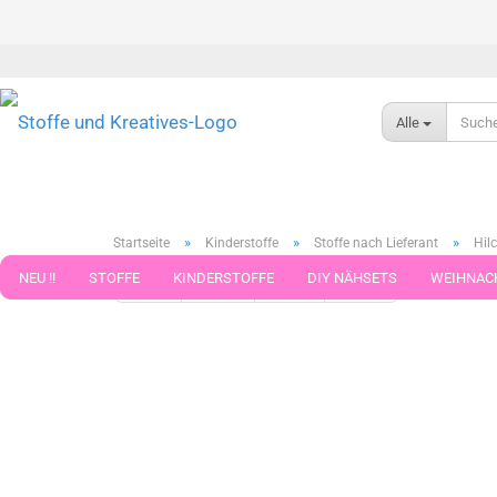
Alle
»
»
»
Startseite
Kinderstoffe
Stoffe nach Lieferant
Hilc
NEU !!
STOFFE
KINDERSTOFFE
DIY NÄHSETS
WEIHNAC
« Erster
« zurück
weiter »
Letzter »
599
Artikel in 
WEBBAND WEBBÄNDER
NÄHZUBEHÖR
WOLLE UND ZUBEHÖR