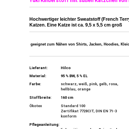
Yuki Kinderstoff mit süßen Kätzchen von H
Hochwertiger leichter Sweatstoff (French Terr
Katzen. Eine Katze ist ca. 9,5 x 5,5 cm groß
geeignet zum Nähen von Shirts, Jacken, Hoodies, Kleide
Lieferant:
Hilco
Material:
95 % BW, 5 % EL
Farbe:
schwarz, weiß, pink, gelb, rosa,
hellblau, orange
Stoffbreite:
160 cm
Ökotex
Standard 100
Zertifikat 7728CIT, DIN EN 71-3
konform
Pflegeanleitung: