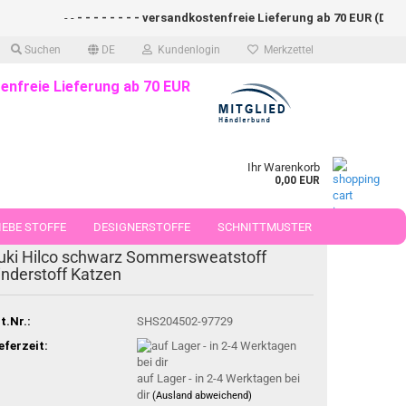
- -
- - - - - - - - versandkostenfreie Lieferung ab 70 EUR (DE)- - -
Suchen
DE
Kundenlogin
Merkzettel
enfreie Lieferung ab 70 EUR
Ihr Warenkorb
0,00 EUR
EBE STOFFE
DESIGNERSTOFFE
SCHNITTMUSTER
uki Hilco schwarz Sommersweatstoff
 50 CM
inderstoff Katzen
t.Nr.:
SHS204502-97729
eferzeit:
auf Lager - in 2-4 Werktagen bei
dir
(Ausland abweichend)