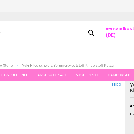
versandkost
Suche...
(DE)
»
o Stoffe
Yuki Hilco schwarz Sommersweatstoff Kinderstoff Katzen
HTSSTOFFE NEU
ANGEBOTE SALE
STOFFRESTE
HAMBURGER LI
dieser Kategorie
Y
Hilco
GUTSCHEINE
PORTO-FLATRATE
STOFFE IN STÜCKEN VON 25 UND
K
Ar
Li