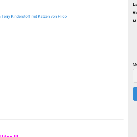
L
V
M
Me
Me