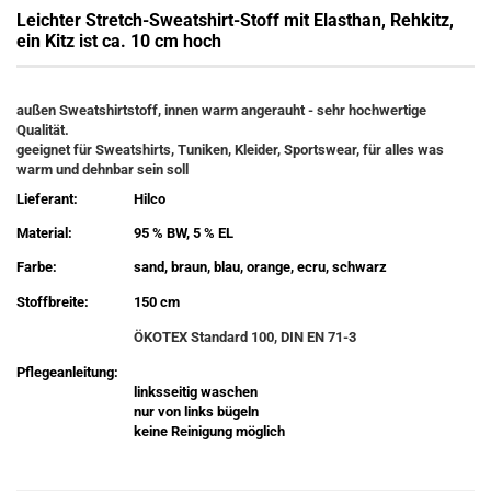
Leichter Stretch-Sweatshirt-Stoff mit Elasthan, Rehkitz,
ein Kitz ist ca. 10 cm hoch
außen Sweatshirtstoff, innen warm angerauht - sehr hochwertige
Qualität.
geeignet für Sweatshirts, Tuniken, Kleider, Sportswear, für alles was
warm und dehnbar sein soll
Lieferant:
Hilco
Material:
95 % BW, 5 % EL
Farbe:
sand, braun, blau, orange, ecru, schwarz
Stoffbreite:
150 cm
ÖKOTEX Standard 100, DIN EN 71-3
Pflegeanleitung:
linksseitig waschen
nur von links bügeln
keine Reinigung möglich