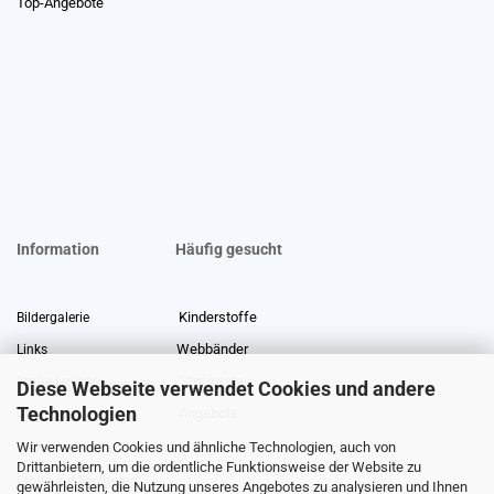
Top-Angebote
Information
Häufig gesucht
Kinderstoffe
Bildergalerie
Webbänder
Links
Stoffreste
Stoffe Lexikon
Diese Webseite verwendet Cookies und andere
Technologien
Angebote
Über uns
Wir verwenden Cookies und ähnliche Technologien, auch von
Gewerberabatt
Meterware
Drittanbietern, um die ordentliche Funktionsweise der Website zu
Stoffe auf Rechnung
gewährleisten, die Nutzung unseres Angebotes zu analysieren und Ihnen