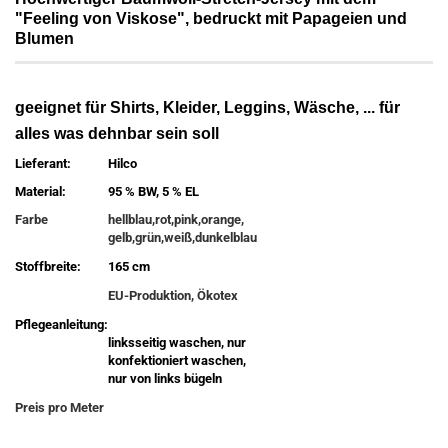
"Feeling von Viskose", bedruckt mit Papageien und
Blumen
geeignet für Shirts, Kleider, Leggins, Wäsche, ... für
alles was dehnbar sein soll
Lieferant:
Hilco
Material:
95 % BW, 5 % EL
Farbe
hellblau,rot,pink,orange,
gelb,grün,weiß,dunkelblau
Stoffbreite:
165 cm
EU-Produktion, Ökotex
Pflegeanleitung:
linksseitig waschen, nur
konfektioniert waschen,
nur von links bügeln
Preis pro Meter