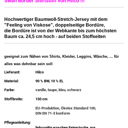
Swan Border Shirtstoff von Hilco !!!
Hochwertiger Baumwoll-Stretch-Jersey mit dem
"Feeling von Viskose", doppelseitige Bordüre,
die Bordüre ist von der Webkante bis zum höchsten
Baum ca. 24,5 cm hoch - auf beiden Stoffseiten
geeignet zum Nähen von Shirts, Kleider, Leggins, Wäsche, ... für
alles was dehnbar sein soll
Lieferant:
Hilco
Material:
90 % BW, 10 % EL
Farbe:
vanille, taupe, bleu, schwarz
Stoffbreite:
150 cm
EU-Produktion, Ökotex Standard 100,
DIN EN 71-3 konform
Pflegeanleitung:
linksseitig waschen,Feinwäsche, nur