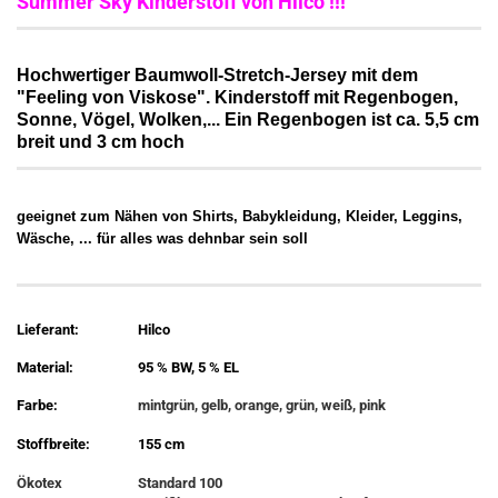
Summer Sky Kinderstoff von Hilco !!!
Hochwertiger Baumwoll-Stretch-Jersey mit dem
"Feeling von Viskose". Kinderstoff mit Regenbogen,
Sonne, Vögel, Wolken,... Ein Regenbogen ist ca. 5,5 cm
breit und 3 cm hoch
geeignet zum Nähen von Shirts, Babykleidung, Kleider, Leggins,
Wäsche, ... für alles was dehnbar sein soll
Lieferant:
Hilco
Material:
95 % BW, 5 % EL
Farbe:
mintgrün, gelb, orange, grün, weiß, pink
Stoffbreite:
155 cm
Ökotex
Standard 100