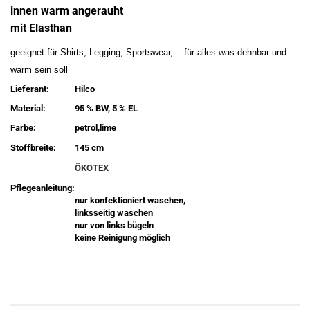
innen warm angerauht
mit Elasthan
geeignet für Shirts, Legging, Sportswear,....für alles was dehnbar und
warm sein soll
Lieferant:
Hilco
Material:
95 % BW, 5 % EL
Farbe:
petrol,lime
Stoffbreite:
145 cm
ÖKOTEX
Pflegeanleitung:
nur konfektioniert waschen,
linksseitig waschen
nur von links bügeln
keine Reinigung möglich