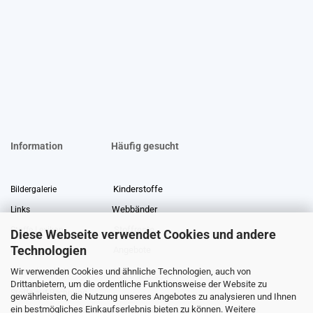
Information
Häufig gesucht
Kinderstoffe
Bildergalerie
Webbänder
Links
Stoffreste
Stoffe Lexikon
Diese Webseite verwendet Cookies und andere
Technologien
Angebote
Über uns
Wir verwenden Cookies und ähnliche Technologien, auch von
Gewerberabatt
Meterware
Drittanbietern, um die ordentliche Funktionsweise der Website zu
Stoffe auf Rechnung
gewährleisten, die Nutzung unseres Angebotes zu analysieren und Ihnen
ein bestmögliches Einkaufserlebnis bieten zu können. Weitere
Information zur Echtheit von Kundenbewertungen