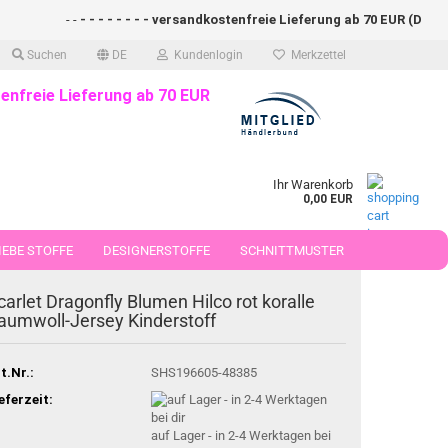
- -
- - - - - - - - versandkostenfreie Lieferung ab 70 EUR (DE)- - - 
Suchen
DE
Kundenlogin
Merkzettel
enfreie Lieferung ab 70 EUR
Ihr Warenkorb
0,00 EUR
EBE STOFFE
DESIGNERSTOFFE
SCHNITTMUSTER
 50 CM
carlet Dragonfly Blumen Hilco rot koralle
aumwoll-Jersey Kinderstoff
t.Nr.:
SHS196605-48385
eferzeit:
auf Lager - in 2-4 Werktagen bei