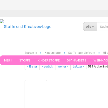
Alle
»
»
»
Startseite
Kinderstoffe
Stoffe nach Lieferant
Hilc
Scarlet Dragonfly Blumen Hilco rot koralle Baumwoll-Jersey Kind
NEU !!
STOFFE
KINDERSTOFFE
DIY NÄHSETS
WEIHNAC
« Erster
« zurück
weiter »
Letzter »
599
Artikel in 
WEBBAND WEBBÄNDER
NÄHZUBEHÖR
WOLLE UND ZUBEHÖR