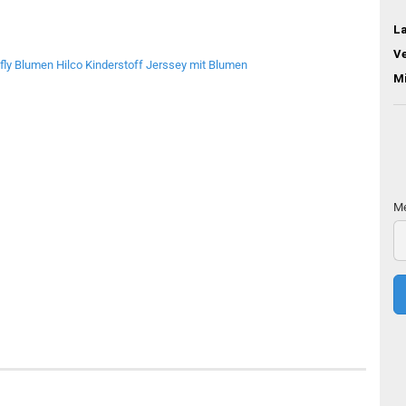
L
V
M
Me
Me