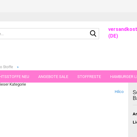
versandkost
Suche...
(DE)
»
o Stoffe
erstoff
HTSSTOFFE NEU
ANGEBOTE SALE
STOFFRESTE
HAMBURGER LI
dieser Kategorie
GUTSCHEINE
PORTO-FLATRATE
STOFFE IN STÜCKEN VON 25 UND
S
Hilco
B
Ar
Li