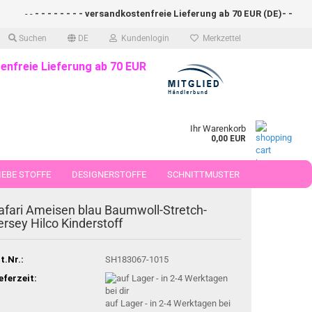
- -
- - - - - - - - versandkostenfreie Lieferung ab 70 EUR (DE)- - - - - 
Suchen
DE
Kundenlogin
Merkzettel
enfreie Lieferung ab 70 EUR
Ihr Warenkorb
0,00 EUR
EBE STOFFE
DESIGNERSTOFFE
SCHNITTMUSTER
 50 CM
afari Ameisen blau Baumwoll-Stretch-
ersey Hilco Kinderstoff
t.Nr.:
SH183067-1015
eferzeit:
auf Lager - in 2-4 Werktagen bei