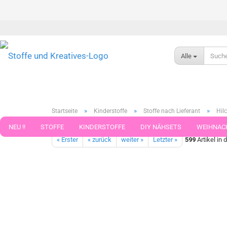
Alle
»
»
»
Startseite
Kinderstoffe
Stoffe nach Lieferant
Hilc
Safari Ameisen blau Baumwoll-Stretch-Jersey Hilco Kinderstoff
NEU !!
STOFFE
KINDERSTOFFE
DIY NÄHSETS
WEIHNAC
« Erster
« zurück
weiter »
Letzter »
599
Artikel in 
WEBBAND WEBBÄNDER
NÄHZUBEHÖR
WOLLE UND ZUBEHÖR