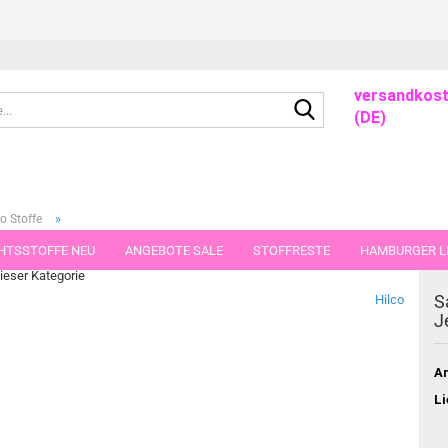
versandkost
Suche...
(DE)
»
o Stoffe
HTSSTOFFE NEU
ANGEBOTE SALE
STOFFRESTE
HAMBURGER LI
dieser Kategorie
GUTSCHEINE
PORTO-FLATRATE
STOFFE IN STÜCKEN VON 25 UND
S
Hilco
J
Ar
Li