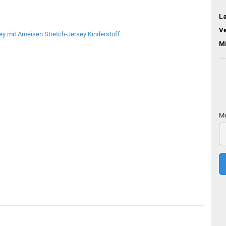
L
V
M
Me
Me