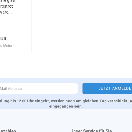
re glatt
rostrot
are...
EUR
ro Meter
Zahlung bis 12.00 Uhr eingeht, werden noch am gleichen Tag verschickt
eingegangen sein.
Bezahlen
Unser Service für Sie....