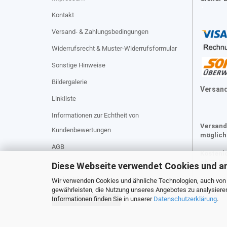
Kontakt
Versand- & Zahlungsbedingungen
Widerrufsrecht & Muster-Widerrufsformular
Sonstige Hinweise
Bildergalerie
Versan
Linkliste
Informationen zur Echtheit von
Versand
Kundenbewertungen
möglich
AGB
Kostenl
ab 70 E
Privatsphäre und Datenschutz
Diese Webseite verwendet Cookies und a
Cookie Einstellungen
Wir verwenden Cookies und ähnliche Technologien, auch von D
gewährleisten, die Nutzung unseres Angebotes zu analysiere
Informationen finden Sie in unserer
Datenschutzerklärung
.
Vertrag widerrufen