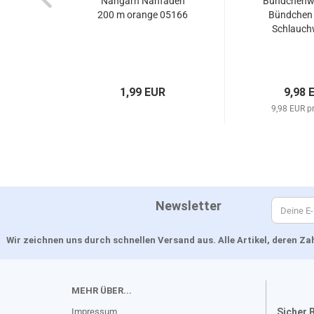
Nähgarn Nähfaden
Bündchenwa
200 m orange 05166
Bündchen 
Schlauchw
1,99 EUR
9,98 
9,98 EUR p
Newsletter
Wir zeichnen uns durch schnellen Versand aus. Alle Artikel, deren 
MEHR ÜBER...
Impressum
Sicher 