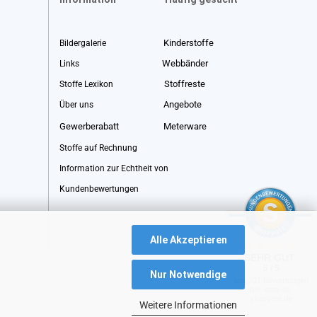
Kinderstoffe
Bildergalerie
Webbänder
Links
Stoffreste
Stoffe Lexikon
Angebote
Über uns
Gewerberabatt
Meterware
Stoffe auf Rechnung
Information zur Echtheit von
Kundenbewertungen
Alle Akzeptieren
SEHR GUT
5 / 5
Nur Notwendige
aus 231 Bewertungen
bei: ebay.de,
shopvote.de
Weitere Informationen