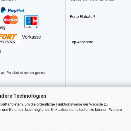
Porto-Flatrate !!
Top-Angebote
d
 an Packstationen gerne
oser Versand
uro deutschlandweit
ndere Technologien
rittanbietern, um die ordentliche Funktionsweise der Website zu
n und Ihnen ein bestmögliches Einkaufserlebnis bieten zu können. Weitere
Shopping Cart Software
by Gambio.com © 2026