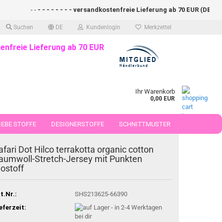
- -
- - - - - - - - versandkostenfreie Lieferung ab 70 EUR (DE)- - - - 
Suchen
DE
Kundenlogin
Merkzettel
enfreie Lieferung ab 70 EUR
Ihr Warenkorb
0,00 EUR
EBE STOFFE
DESIGNERSTOFFE
SCHNITTMUSTER
 50 CM
afari Dot Hilco terrakotta organic cotton
aumwoll-Stretch-Jersey mit Punkten
iostoff
t.Nr.:
SHS213625-66390
eferzeit: