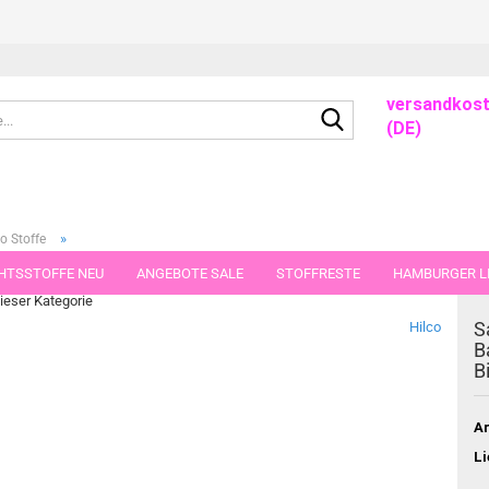
versandkost
Suche...
(DE)
»
o Stoffe
sey mit Punkten Biostoff
HTSSTOFFE NEU
ANGEBOTE SALE
STOFFRESTE
HAMBURGER LI
dieser Kategorie
GUTSCHEINE
PORTO-FLATRATE
STOFFE IN STÜCKEN VON 25 UND
S
Hilco
B
B
Ar
Li