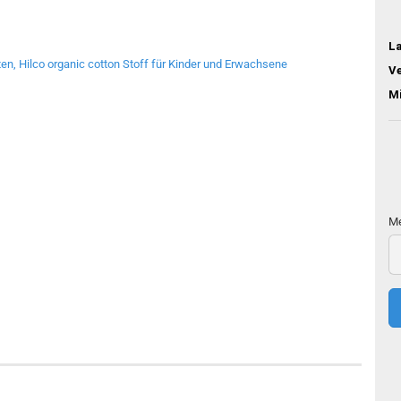
L
V
M
Me
Me