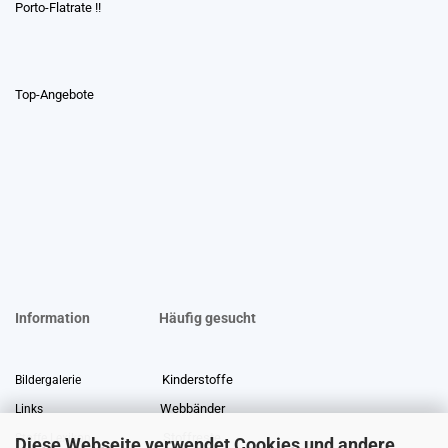
Porto-Flatrate !!
Top-Angebote
Information
Häufig gesucht
Kinderstoffe
Bildergalerie
Webbänder
Links
Stoffreste
Stoffe Lexikon
Diese Webseite verwendet Cookies und andere