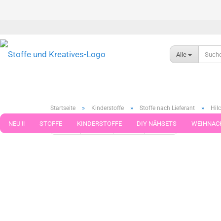
Alle
»
»
»
Startseite
Kinderstoffe
Stoffe nach Lieferant
Hilc
NEU !!
STOFFE
KINDERSTOFFE
DIY NÄHSETS
WEIHNAC
« Erster
« zurück
weiter »
Letzter »
599
Artikel in 
WEBBAND WEBBÄNDER
NÄHZUBEHÖR
WOLLE UND ZUBEHÖR