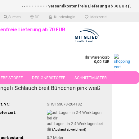
- -
- - - - - - - - versandkostenfreie Lieferung ab 70 EUR (DE)- - - 
Suchen
DE
Kundenlogin
Merkzettel
enfreie Lieferung ab 70 EUR
Ihr Warenkorb
0,00 EUR
EBE STOFFE
DESIGNERSTOFFE
SCHNITTMUSTER
ingel i Schlauch breit Bündchen pink weiß
 50 CM
t.Nr.:
SHS153078-204182
eferzeit:
auf Lager - in 2-4 Werktagen bei
dir
(Ausland abweichend)
agerbestand:
0.7
Meter