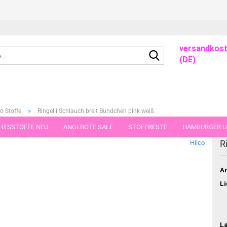
versandkost
Suche...
(DE)
»
o Stoffe
Ringel i Schlauch breit Bündchen pink weiß
HTSSTOFFE NEU
ANGEBOTE SALE
STOFFRESTE
HAMBURGER LI
dieser Kategorie
R
Hilco
GUTSCHEINE
PORTO-FLATRATE
STOFFE IN STÜCKEN VON 25 UND
Ar
Li
L