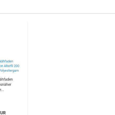
ähfaden
lesnäher
...
EUR