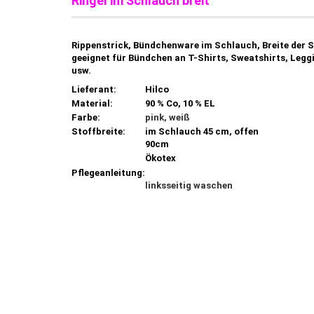
Ringel im Schlauch
breit
Rippenstrick, Bündchenware im Schlauch, Breite der S
geeignet für Bündchen an T-Shirts, Sweatshirts, Legg
usw.
Lieferant:
Hilco
Material:
90 % Co, 10 % EL
Farbe:
pink, weiß
Stoffbreite:
im Schlauch 45 cm, offen
90cm
Ökotex
Pflegeanleitung:
linksseitig waschen