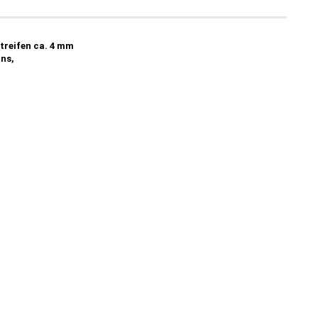
treifen ca. 4 mm
ins,