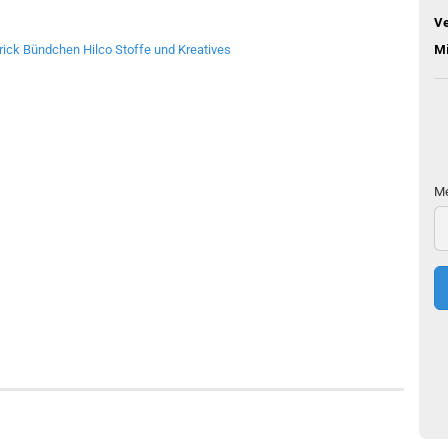
V
M
Me
Me