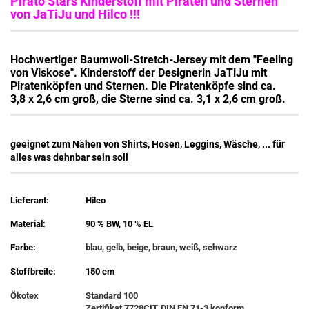
Pirato Stars Kinderstoff mit Piraten und Sternen
von JaTiJu und Hilco !!!
Hochwertiger Baumwoll-Stretch-Jersey mit dem "Feeling
von Viskose". Kinderstoff der Designerin JaTiJu mit
Piratenköpfen und Sternen. Die Piratenköpfe sind ca.
3,8 x 2,6 cm groß, die Sterne sind ca. 3,1 x 2,6 cm groß.
geeignet zum Nähen von Shirts, Hosen, Leggins, Wäsche, ... für
alles was dehnbar sein soll
Lieferant:
Hilco
Material:
90 % BW, 10 % EL
Farbe:
blau, gelb, beige, braun, weiß, schwarz
Stoffbreite:
150 cm
Ökotex
Standard 100
Zertifikat 7728CIT, DIN EN 71-3 konform