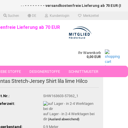
- -
- - - - - - - - versandkostenfreie Lieferung ab 70 EUR (DE)- - - -
Suchen
DE
Kundenlogin
Merkzettel
enfreie Lieferung ab 70 EUR
Ihr Warenkorb
0,00 EUR
EBE STOFFE
DESIGNERSTOFFE
SCHNITTMUSTER
intas Stretch-Jersey Shirt lila lime Hilco
 50 CM
t.Nr.:
SHW163603-57362_1
eferzeit:
auf Lager - in 2-4 Werktagen bei
dir
(Ausland abweichend)
agerbestand:
0.9
Meter