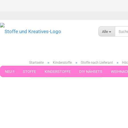
Alle
»
»
»
Startseite
Kinderstoffe
Stoffe nach Lieferant
Hilc
NEU !!
STOFFE
KINDERSTOFFE
DIY NÄHSETS
WEIHNAC
« Erster
« zurück
weiter »
Letzter »
599
Artikel in 
WEBBAND WEBBÄNDER
NÄHZUBEHÖR
WOLLE UND ZUBEHÖR