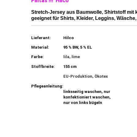
Pintas !!! Hilco
Stretch-Jersey aus Baumwolle, Shirtstoff mit
geeignet für Shirts, Kleider, Leggins, Wäsche, 
Lieferant:
Hilco
Material:
95 % BW, 5 % EL
Farbe:
lila, lime
Stoffbreite:
155 cm
EU-Produktion, Ökotex
Pflegeanleitung:
linksseitig waschen, nur
konfektioniert waschen,
nur von links bügeln