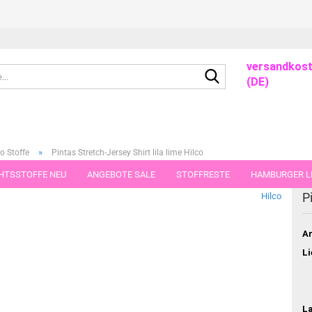
versandkost
Suche...
(DE)
»
o Stoffe
Pintas Stretch-Jersey Shirt lila lime Hilco
HTSSTOFFE NEU
ANGEBOTE SALE
STOFFRESTE
HAMBURGER LI
dieser Kategorie
P
Hilco
GUTSCHEINE
PORTO-FLATRATE
STOFFE IN STÜCKEN VON 25 UND
Ar
Li
L