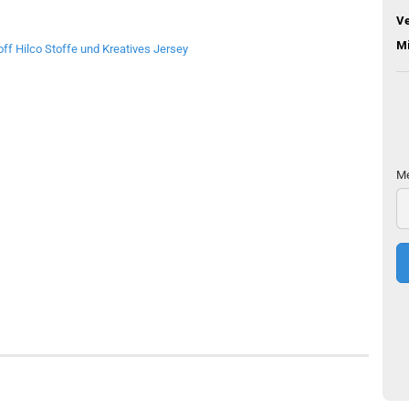
V
M
Me
Me