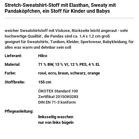
Stretch-Sweatshirt-Stoff mit Elasthan, Sweaty mit
Pandaköpfchen, ein Stoff für Kinder und Babys
weicher Sweatshirtstoff mit Viskose, Rückseite leicht angeraut - sehr
hochwertige Qualität , die Pandas sind ca. 1,4 x 1,2 cm groß
geeignet für Sweatshirts, Tuniken, Kleider, Sportswear, Babykleidung, für
alles was warm und dehnbar sein soll
Lieferant:
Hilco
Material:
71 % BW, 13 % VI, 12 % PES, 4 % EL
Farbe:
rosé, ecru, braun, schwarz, orange
Stoffbreite:
155 cm
ÖKOTEX Standard 100
Zertifikat 2015OK0283
DIN EN 71-3 konform
Pflegeanleitung:
linksseitig waschen
nur von links bügeln