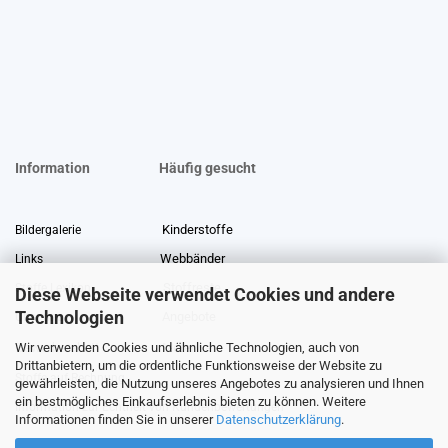
Information
Häufig gesucht
Kinderstoffe
Bildergalerie
Webbänder
Links
Stoffreste
Stoffe Lexikon
Diese Webseite verwendet Cookies und andere
Technologien
Angebote
Über uns
Wir verwenden Cookies und ähnliche Technologien, auch von
Gewerberabatt
Meterware
Drittanbietern, um die ordentliche Funktionsweise der Website zu
Stoffe auf Rechnung
gewährleisten, die Nutzung unseres Angebotes zu analysieren und Ihnen
ein bestmögliches Einkaufserlebnis bieten zu können. Weitere
Information zur Echtheit von Kundenbewertungen
Informationen finden Sie in unserer
Datenschutzerklärung
.