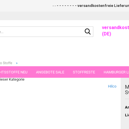
- -
- - - - - - - - versandkostenfreie Lieferung ab
versandkost
Suche...
(DE)
»
o Stoffe
erstoff
HTSSTOFFE NEU
ANGEBOTE SALE
STOFFRESTE
HAMBURGER LI
dieser Kategorie
GUTSCHEINE
PORTO-FLATRATE
STOFFE IN STÜCKEN VON 25 UND
M
Hilco
S
Ar
Li