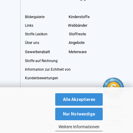
Kinderstoffe
Bildergalerie
Webbänder
Links
Stoffreste
Stoffe Lexikon
Angebote
Über uns
Gewerberabatt
Meterware
Stoffe auf Rechnung
Information zur Echtheit von
Kundenbewertungen
Alle Akzeptieren
SEHR GUT
5 / 5
Nur Notwendige
aus 231 Bewertungen
bei: ebay.de,
shopvote.de
Weitere Informationen