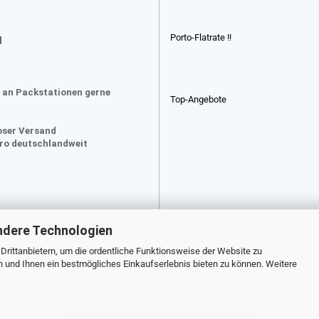
Porto-Flatrate !!
d
 an Packstationen gerne
Top-Angebote
oser Versand
uro deutschlandweit
ndere Technologien
rittanbietern, um die ordentliche Funktionsweise der Website zu
n und Ihnen ein bestmögliches Einkaufserlebnis bieten zu können. Weitere
Shopping Cart Software
by Gambio.com © 2026