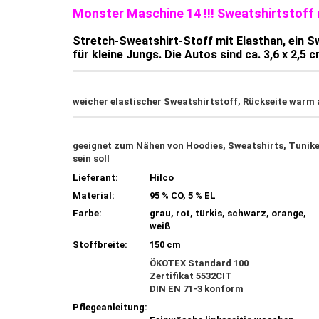
Monster Maschine 14 !!! Sweatshirtstoff
Stretch-Sweatshirt-Stoff mit Elasthan, ein S
für kleine Jungs. Die Autos sind ca. 3,6 x 2,5 
weicher elastischer Sweatshirtstoff, Rückseite warm 
geeignet zum Nähen von Hoodies, Sweatshirts, Tunike
sein soll
Lieferant:
Hilco
Material:
95 % CO, 5 % EL
Farbe:
grau, rot, türkis, schwarz, orange,
weiß
Stoffbreite:
150 cm
ÖKOTEX Standard 100
Zertifikat 5532CIT
DIN EN 71-3 konform
Pflegeanleitung: