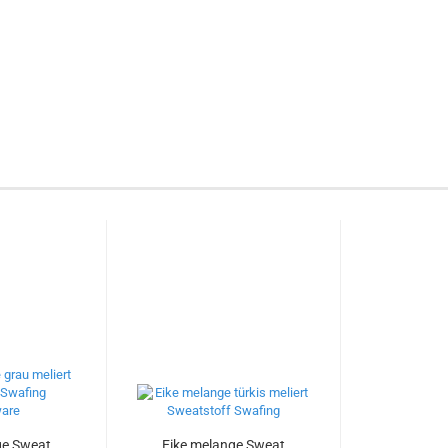
ge Sweat
Eike melange Sweat