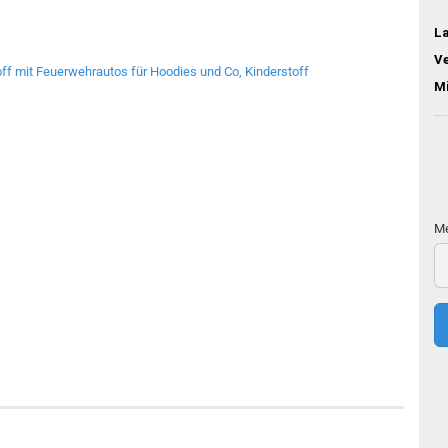
L
V
M
Me
Me