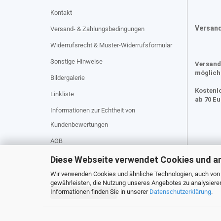
Kontakt
Versan
Versand- & Zahlungsbedingungen
Widerrufsrecht & Muster-Widerrufsformular
Sonstige Hinweise
Versand
möglich
Bildergalerie
Kostenl
Linkliste
ab 70 E
Informationen zur Echtheit von
Kundenbewertungen
AGB
Privatsphäre und Datenschutz
Diese Webseite verwendet Cookies und a
Cookie Einstellungen
Wir verwenden Cookies und ähnliche Technologien, auch von D
gewährleisten, die Nutzung unseres Angebotes zu analysiere
Informationen finden Sie in unserer
Datenschutzerklärung
.
Vertrag widerrufen