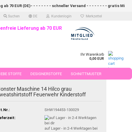
 70 EUR (DE)- - - - - - - - schneller Versand - - - - - - - - gratis Mini N
Suchen
DE
Kundenlogin
Merkzettel
enfreie Lieferung ab 70 EUR
Ihr Warenkorb
0,00 EUR
EBE STOFFE
DESIGNERSTOFFE
SCHNITTMUSTER
 50 CM
onster Maschine 14 Hilco grau
weatshirtstoff Feuerwehr Kinderstoff
t.Nr.:
SHW194453-130029
eferzeit:
auf Lager - in 2-4 Werktagen bei