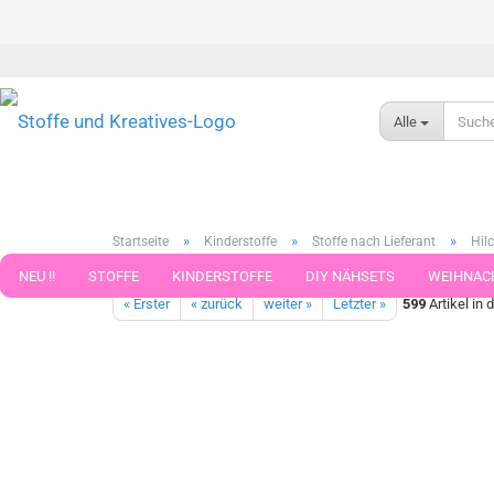
Alle
»
»
»
Startseite
Kinderstoffe
Stoffe nach Lieferant
Hilc
Monster Maschine 14 Hilco grau Sweatshirtstoff Feuerwehr Kind
NEU !!
STOFFE
KINDERSTOFFE
DIY NÄHSETS
WEIHNAC
« Erster
« zurück
weiter »
Letzter »
599
Artikel in 
WEBBAND WEBBÄNDER
NÄHZUBEHÖR
WOLLE UND ZUBEHÖR