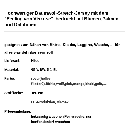
Hochwertiger Baumwoll-Stretch-Jersey mit dem
"Feeling von Viskose", bedruckt mit Blumen,Palmen
und Delphinen
geeignet zum Nähen von Shirts, Kleider, Leggins, Wäsche, ... für
alles was dehnbar sein soll
Lieferant:
Hilco
Material:
95 % BW, 5 % EL
Farbe:
rosa (helles
flieder?),türkis,weiß,pink,orange,khaki,gelb,....
Stoffbreite:
150 cm
EU-Produktion, Ökotex
Pflegeanleitung:
linksseitig waschen,Feinwäsche, nur
konfektioniert waschen