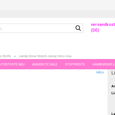
versandkost
Suche...
(DE)
»
o Stoffe
Lientje Snow Stretch-Jersey Hilco rosa
HTSSTOFFE NEU
ANGEBOTE SALE
STOFFRESTE
HAMBURGER LI
dieser Kategorie
L
Hilco
GUTSCHEINE
PORTO-FLATRATE
STOFFE IN STÜCKEN VON 25 UND
Ar
Li
L