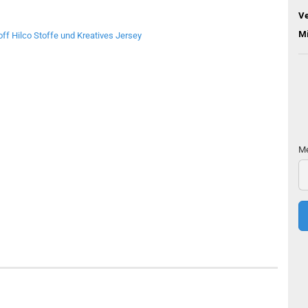
V
M
Me
Me