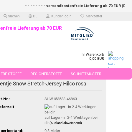
- -
- - - - - - - - versandkostenfreie Lieferung ab 70 EUR (DE)- - -
Suchen
DE
Kundenlogin
Merkzettel
enfreie Lieferung ab 70 EUR
Ihr Warenkorb
0,00 EUR
EBE STOFFE
DESIGNERSTOFFE
SCHNITTMUSTER
-30%
ientje Snow Stretch-Jersey Hilco rosa
 50 CM
t.Nr.:
SHW153533-46863
eferzeit:
auf Lager - in 2-4 Werktagen bei
dir
(Ausland abweichend)
agerbestand:
0.3
Meter