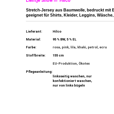
Lientje Snow !!! Hilco
Stretch-Jersey aus Baumwolle, bedruckt mit
geeignet für Shirts, Kleider, Leggins, Wäsche, 
Lieferant:
Hilco
Material:
95 % BW, 5 % EL
Farbe:
rosa, pink, lila, khaki, petrol, ecru
Stoffbreite:
155 cm
EU-Produktion, Ökotex
Pflegeanleitung:
linksseitig waschen, nur
konfektioniert waschen,
nur von links bügeln