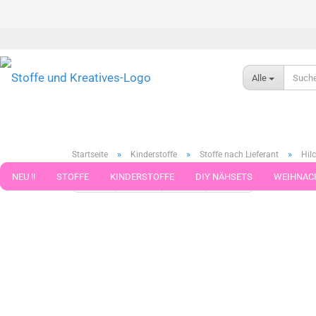
Alle
»
»
»
Startseite
Kinderstoffe
Stoffe nach Lieferant
Hilc
NEU !!
STOFFE
KINDERSTOFFE
DIY NÄHSETS
WEIHNAC
« Erster
« zurück
weiter »
Letzter »
599
Artikel in 
WEBBAND WEBBÄNDER
NÄHZUBEHÖR
WOLLE UND ZUBEHÖR