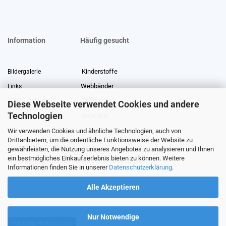
Information
Häufig gesucht
Kinderstoffe
Bildergalerie
Webbänder
Links
Stoffreste
Stoffe Lexikon
Diese Webseite verwendet Cookies und andere
Technologien
Angebote
Über uns
Wir verwenden Cookies und ähnliche Technologien, auch von
Gewerberabatt
Meterware
Drittanbietern, um die ordentliche Funktionsweise der Website zu
Stoffe auf Rechnung
gewährleisten, die Nutzung unseres Angebotes zu analysieren und Ihnen
ein bestmögliches Einkaufserlebnis bieten zu können. Weitere
Information zur Echtheit von Kundenbewertungen
Informationen finden Sie in unserer
Datenschutzerklärung
.
Alle Akzeptieren
Nur Notwendige
Vertrag widerrufen