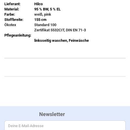
Lieferant:
Hilco
Material:
95 % BW, 5 % EL
Farbe:
weiß, pink
Stoffbreite:
155 cm
Ökotex
Standard 100
Zertifikat 5532CIT, DIN EN 71-3
Pflegeanleitung:
linksseitig waschen, Feinwäsche
Newsletter