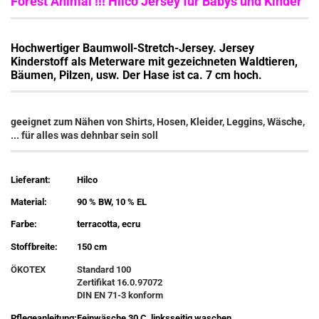
Forest Animal !!! Hilco Jersey für Babys und Kinder
Hochwertiger Baumwoll-Stretch-Jersey. Jersey
Kinderstoff als Meterware mit gezeichneten Waldtieren,
Bäumen, Pilzen, usw. Der Hase ist ca. 7 cm hoch.
geeignet zum Nähen von Shirts, Hosen, Kleider, Leggins, Wäsche,
... für alles was dehnbar sein soll
Lieferant:
Hilco
Material:
90 % BW, 10 % EL
Farbe:
terracotta, ecru
Stoffbreite:
150 cm
ÖKOTEX
Standard 100
Zertifikat 16.0.97072
DIN EN 71-3 konform
Pflegeanleitung:
Feinwäsche 30 C, linksseitig waschen,