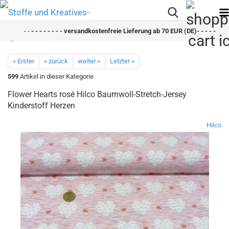
- -
- - - - - - - - versandkostenfreie Lieferung ab 70 EUR (DE)- - - - - - - - 
« Erster
« zurück
weiter »
Letzter »
599
Artikel in dieser Kategorie
Flower Hearts rosé Hilco Baumwoll-Stretch-Jersey
Kinderstoff Herzen
Hilco