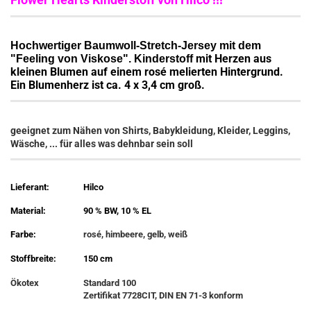
Hochwertiger Baumwoll-Stretch-Jersey mit dem
mit Herzen aus
"Feeling von Viskose". Kinderstoff
kleinen Blumen auf einem rosé melierten Hintergrund.
Ein Blumenherz ist ca. 4 x 3,4 cm groß.
geeignet zum Nähen von Shirts, Babykleidung, Kleider, Leggins,
Wäsche, ... für alles was dehnbar sein soll
Lieferant:
Hilco
Material:
90 % BW, 10 % EL
Farbe:
rosé, himbeere, gelb, weiß
Stoffbreite:
150 cm
Ökotex
Standard 100
Zertifikat 7728CIT, DIN EN 71-3 konform