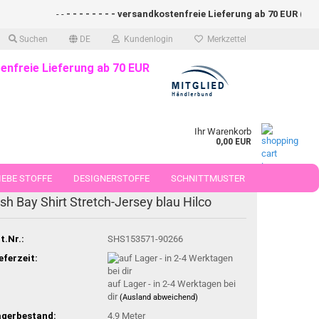
- -
- - - - - - - - versandkostenfreie Lieferung ab 70 EUR (DE)- - -
Suchen
DE
Kundenlogin
Merkzettel
enfreie Lieferung ab 70 EUR
Ihr Warenkorb
0,00 EUR
EBE STOFFE
DESIGNERSTOFFE
SCHNITTMUSTER
ish Bay Shirt Stretch-Jersey blau Hilco
 50 CM
t.Nr.:
SHS153571-90266
eferzeit:
auf Lager - in 2-4 Werktagen bei
dir
(Ausland abweichend)
agerbestand:
4.9
Meter