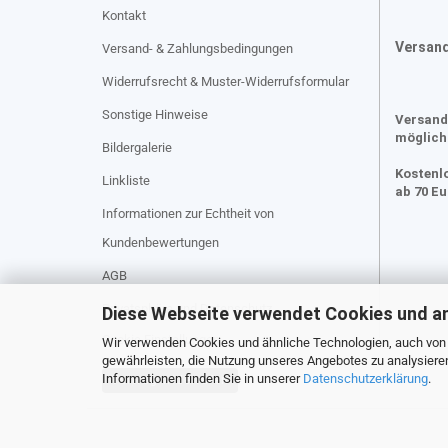
Kontakt
Versan
Versand- & Zahlungsbedingungen
Widerrufsrecht & Muster-Widerrufsformular
Sonstige Hinweise
Versand
möglich
Bildergalerie
Kostenl
Linkliste
ab 70 E
Informationen zur Echtheit von
Kundenbewertungen
AGB
Privatsphäre und Datenschutz
Diese Webseite verwendet Cookies und a
Cookie Einstellungen
Wir verwenden Cookies und ähnliche Technologien, auch von D
gewährleisten, die Nutzung unseres Angebotes zu analysiere
Informationen finden Sie in unserer
Datenschutzerklärung
.
Vertrag widerrufen