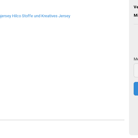
V
M
Me
Me