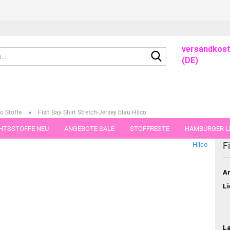
versandkost
Suche...
(DE)
»
o Stoffe
Fish Bay Shirt Stretch-Jersey blau Hilco
HTSSTOFFE NEU
ANGEBOTE SALE
STOFFRESTE
HAMBURGER LI
dieser Kategorie
F
Hilco
GUTSCHEINE
PORTO-FLATRATE
STOFFE IN STÜCKEN VON 25 UND
Ar
Li
L