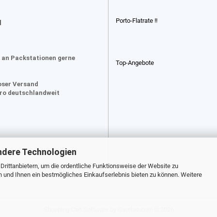
Porto-Flatrate !!
d
 an Packstationen gerne
Top-Angebote
oser Versand
uro deutschlandweit
ndere Technologien
rittanbietern, um die ordentliche Funktionsweise der Website zu
n und Ihnen ein bestmögliches Einkaufserlebnis bieten zu können. Weitere
Shopping Cart Software
by Gambio.com © 2026