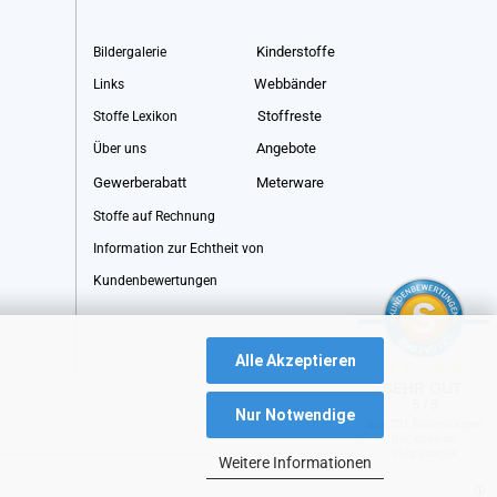
Kinderstoffe
Bildergalerie
Webbänder
Links
Stoffreste
Stoffe Lexikon
Angebote
Über uns
Gewerberabatt
Meterware
Stoffe auf Rechnung
Information zur Echtheit von
Kundenbewertungen
Alle Akzeptieren
SEHR GUT
5 / 5
Nur Notwendige
aus 231 Bewertungen
bei: ebay.de,
shopvote.de
Weitere Informationen