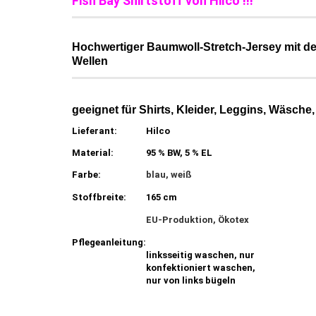
Fish Bay Shirtstoff von Hilco !!!
Hochwertiger Baumwoll-Stretch-Jersey mit de
Wellen
geeignet für Shirts, Kleider, Leggins, Wäsche, 
Lieferant:
Hilco
Material:
95 % BW, 5 % EL
Farbe:
blau, weiß
Stoffbreite:
165 cm
EU-Produktion, Ökotex
Pflegeanleitung:
linksseitig waschen, nur
konfektioniert waschen,
nur von links bügeln