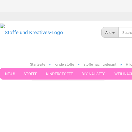
Alle
»
»
»
Startseite
Kinderstoffe
Stoffe nach Lieferant
Hilc
NEU !!
STOFFE
KINDERSTOFFE
DIY NÄHSETS
WEIHNAC
« Erster
« zurück
weiter »
Letzter »
599
Artikel in 
WEBBAND WEBBÄNDER
NÄHZUBEHÖR
WOLLE UND ZUBEHÖR