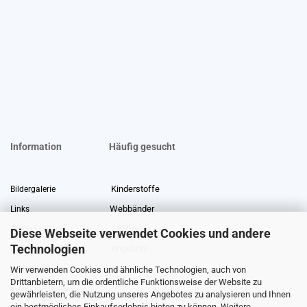
Information
Häufig gesucht
Kinderstoffe
Bildergalerie
Webbänder
Links
Stoffreste
Stoffe Lexikon
Diese Webseite verwendet Cookies und andere
Technologien
Angebote
Über uns
Wir verwenden Cookies und ähnliche Technologien, auch von
Gewerberabatt
Meterware
Drittanbietern, um die ordentliche Funktionsweise der Website zu
Stoffe auf Rechnung
gewährleisten, die Nutzung unseres Angebotes zu analysieren und Ihnen
ein bestmögliches Einkaufserlebnis bieten zu können. Weitere