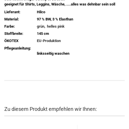
geeignet für Shirts, Leggins, Wäsche, ....alles was dehnbar sein soll
Lieferant:
Hilco
Material:
97 % BW, 3 % Elasthan
Farbe:
grün, helles pink
Stoffbreite:
145 cm
ÖKOTEX
EU-Produktion
Pflegeanleitung:
linksseitig waschen
Zu diesem Produkt empfehlen wir Ihnen: