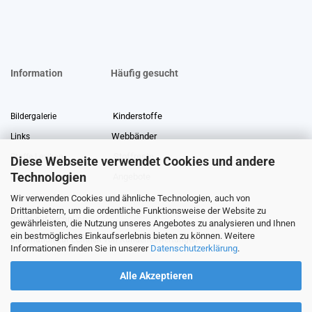
Information
Häufig gesucht
Kinderstoffe
Bildergalerie
Webbänder
Links
Stoffreste
Stoffe Lexikon
Diese Webseite verwendet Cookies und andere
Technologien
Angebote
Über uns
Wir verwenden Cookies und ähnliche Technologien, auch von
Gewerberabatt
Meterware
Drittanbietern, um die ordentliche Funktionsweise der Website zu
Stoffe auf Rechnung
gewährleisten, die Nutzung unseres Angebotes zu analysieren und Ihnen
ein bestmögliches Einkaufserlebnis bieten zu können. Weitere
Information zur Echtheit von Kundenbewertungen
Informationen finden Sie in unserer
Datenschutzerklärung
.
Alle Akzeptieren