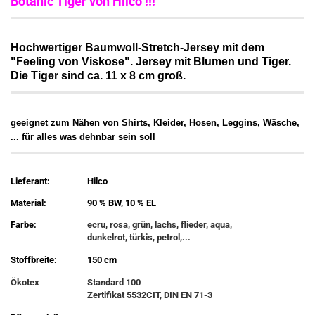
Botanic Tiger von Hilco !!!
Hochwertiger Baumwoll-Stretch-Jersey mit dem
"Feeling von Viskose". Jersey mit Blumen und Tiger.
Die Tiger sind ca. 11 x 8 cm groß.
geeignet zum Nähen von Shirts, Kleider, Hosen, Leggins, Wäsche,
... für alles was dehnbar sein soll
Lieferant:
Hilco
Material:
90 % BW, 10 % EL
Farbe:
ecru, rosa, grün, lachs, flieder, aqua,
dunkelrot, türkis, petrol,...
Stoffbreite:
150 cm
Ökotex
Standard 100
Zertifikat 5532CIT, DIN EN 71-3