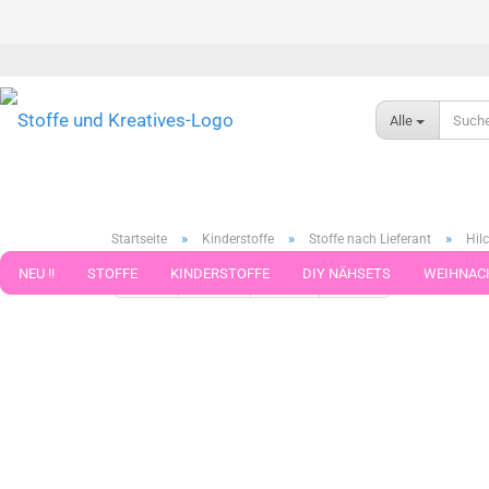
Alle
»
»
»
Startseite
Kinderstoffe
Stoffe nach Lieferant
Hilc
NEU !!
STOFFE
KINDERSTOFFE
DIY NÄHSETS
WEIHNAC
« Erster
« zurück
weiter »
Letzter »
599
Artikel in 
WEBBAND WEBBÄNDER
NÄHZUBEHÖR
WOLLE UND ZUBEHÖR