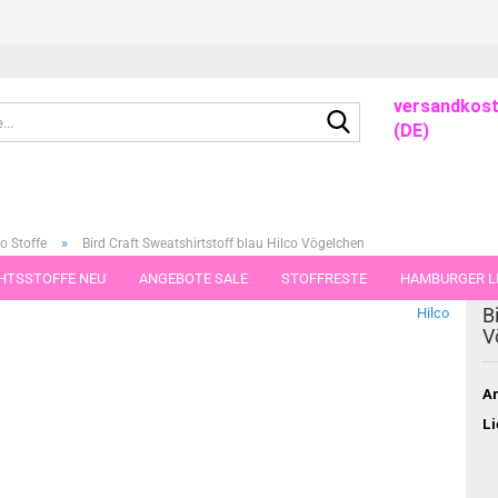
versandkost
Suche...
(DE)
»
o Stoffe
Bird Craft Sweatshirtstoff blau Hilco Vögelchen
HTSSTOFFE NEU
ANGEBOTE SALE
STOFFRESTE
HAMBURGER LI
dieser Kategorie
B
Hilco
GUTSCHEINE
PORTO-FLATRATE
STOFFE IN STÜCKEN VON 25 UND
V
Ar
Li