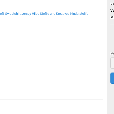
L
V
M
Me
Me