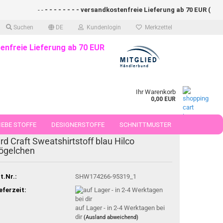
- -
- - - - - - - - versandkostenfreie Lieferung ab 70 EUR (DE)- - -
Suchen
DE
Kundenlogin
Merkzettel
enfreie Lieferung ab 70 EUR
Ihr Warenkorb
0,00 EUR
EBE STOFFE
DESIGNERSTOFFE
SCHNITTMUSTER
ird Craft Sweatshirtstoff blau Hilco
 50 CM
ögelchen
t.Nr.:
SHW174266-95319_1
eferzeit:
auf Lager - in 2-4 Werktagen bei
dir
(Ausland abweichend)