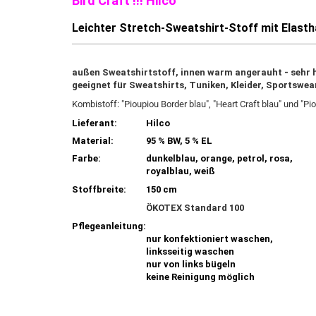
Bird Craft !!! Hilco
Leichter Stretch-Sweatshirt-Stoff mit Elasth
außen Sweatshirtstoff, innen warm angerauht - sehr 
geeignet für Sweatshirts, Tuniken, Kleider, Sportswear
Kombistoff: "Pioupiou Border blau", "Heart Craft blau" und "Pi
Lieferant:
Hilco
Material:
95 % BW, 5 % EL
Farbe:
dunkelblau, orange, petrol, rosa,
royalblau, weiß
Stoffbreite:
150 cm
ÖKOTEX Standard 100
Pflegeanleitung:
nur konfektioniert waschen,
linksseitig waschen
nur von links bügeln
keine Reinigung möglich