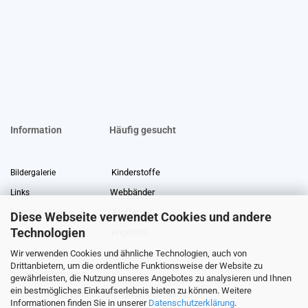
Information
Häufig gesucht
Kinderstoffe
Bildergalerie
Webbänder
Links
Stoffreste
Stoffe Lexikon
Diese Webseite verwendet Cookies und andere
Technologien
Angebote
Über uns
Wir verwenden Cookies und ähnliche Technologien, auch von
Gewerberabatt
Meterware
Drittanbietern, um die ordentliche Funktionsweise der Website zu
Stoffe auf Rechnung
gewährleisten, die Nutzung unseres Angebotes zu analysieren und Ihnen
ein bestmögliches Einkaufserlebnis bieten zu können. Weitere
Information zur Echtheit von Kundenbewertungen
Informationen finden Sie in unserer
Datenschutzerklärung
.