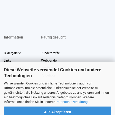
Information
Häufig gesucht
Kinderstoffe
Bildergalerie
Webbänder
Links
Stoffreste
Stoffe Lexikon
Diese Webseite verwendet Cookies und andere
Technologien
Angebote
Über uns
Wir verwenden Cookies und ähnliche Technologien, auch von
Gewerberabatt
Meterware
Drittanbietern, um die ordentliche Funktionsweise der Website zu
Stoffe auf Rechnung
gewährleisten, die Nutzung unseres Angebotes zu analysieren und Ihnen
ein bestmögliches Einkaufserlebnis bieten zu können. Weitere
Information zur Echtheit von Kundenbewertungen
Informationen finden Sie in unserer
Datenschutzerklärung
.
Alle Akzeptieren