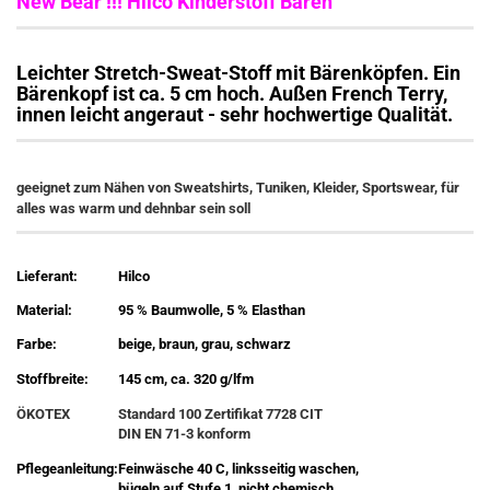
New Bear !!! Hilco Kinderstoff Bären
Leichter Stretch-Sweat-Stoff mit Bärenköpfen. Ein
Bärenkopf ist ca. 5 cm hoch. Außen French Terry,
innen leicht angeraut - sehr hochwertige Qualität.
geeignet zum Nähen von Sweatshirts, Tuniken, Kleider, Sportswear, für
alles was warm und dehnbar sein soll
Lieferant:
Hilco
Material:
95 % Baumwolle, 5 % Elasthan
Farbe:
beige, braun, grau, schwarz
Stoffbreite:
145 cm, ca. 320 g/lfm
ÖKOTEX
Standard 100 Zertifikat 7728 CIT
DIN EN 71-3 konform
Pflegeanleitung:
Feinwäsche 40 C, linksseitig waschen,
bügeln auf Stufe 1, nicht chemisch