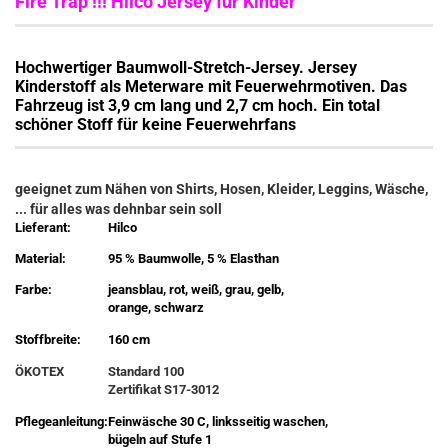
Fire Trap !!! Hilco Jersey für Kinder
Hochwertiger Baumwoll-Stretch-Jersey. Jersey
Kinderstoff als Meterware mit Feuerwehrmotiven. Das
Fahrzeug ist 3,9 cm lang und 2,7 cm hoch. Ein total
schöner Stoff für keine Feuerwehrfans
geeignet zum Nähen von Shirts, Hosen, Kleider, Leggins, Wäsche,
... für alles was dehnbar sein soll
Lieferant:
Hilco
Material:
95 % Baumwolle, 5 % Elasthan
Farbe:
jeansblau, rot, weiß, grau, gelb,
orange, schwarz
Stoffbreite:
160 cm
ÖKOTEX
Standard 100
Zertifikat S17-3012
Pflegeanleitung:
Feinwäsche 30 C, linksseitig waschen,
bügeln auf Stufe 1