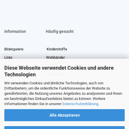
Information
Häufig gesucht
Kinderstoffe
Bildergalerie
Webbänder
Links
Stoffreste
Stoffe Lexikon
Diese Webseite verwendet Cookies und andere
Technologien
Angebote
Über uns
Wir verwenden Cookies und ähnliche Technologien, auch von
Gewerberabatt
Meterware
Drittanbietern, um die ordentliche Funktionsweise der Website zu
Stoffe auf Rechnung
gewährleisten, die Nutzung unseres Angebotes zu analysieren und Ihnen
ein bestmögliches Einkaufserlebnis bieten zu können. Weitere
Information zur Echtheit von Kundenbewertungen
Informationen finden Sie in unserer
Datenschutzerklärung
.
Alle Akzeptieren