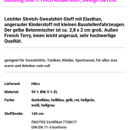
Leichter Stretch-Sweatshirt-Stoff mit Elasthan,
angerauter Kinderstoff mit kleinen Baustellenfahrzeugen.
Der gelbe Betonmischer ist ca. 2,8 x 2 cm groß. Außen
French Terry, innen leicht angeraut, sehr hochwertige
Qualität.
geeignet für Sweatshirts, Tuniken, Kleider, Sportswear, für alles was
warm und dehnbar sein soll
Lieferant:
Hilco
Material:
95 % BW, 5 % EL
Farbe:
dunkelblau, hellblau, gelb, rot, hellgrün,
weiß, hellgrau
Stoffbreite:
145 cm
ÖKOTEX Zertifikat 7728CIT
DIN EN 71-3 konform