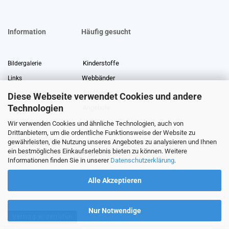
Information
Häufig gesucht
Kinderstoffe
Bildergalerie
Webbänder
Links
Stoffreste
Stoffe Lexikon
Diese Webseite verwendet Cookies und andere
Technologien
Angebote
Über uns
Wir verwenden Cookies und ähnliche Technologien, auch von
Gewerberabatt
Meterware
Drittanbietern, um die ordentliche Funktionsweise der Website zu
Stoffe auf Rechnung
gewährleisten, die Nutzung unseres Angebotes zu analysieren und Ihnen
ein bestmögliches Einkaufserlebnis bieten zu können. Weitere
Information zur Echtheit von Kundenbewertungen
Informationen finden Sie in unserer
Datenschutzerklärung
.
Alle Akzeptieren
Nur Notwendige
Vertrag widerrufen