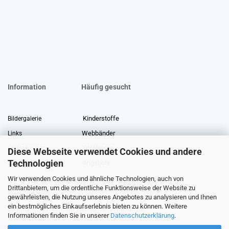
Information
Häufig gesucht
Kinderstoffe
Bildergalerie
Webbänder
Links
Stoffreste
Stoffe Lexikon
Diese Webseite verwendet Cookies und andere
Technologien
Angebote
Über uns
Wir verwenden Cookies und ähnliche Technologien, auch von
Gewerberabatt
Meterware
Drittanbietern, um die ordentliche Funktionsweise der Website zu
Stoffe auf Rechnung
gewährleisten, die Nutzung unseres Angebotes zu analysieren und Ihnen
ein bestmögliches Einkaufserlebnis bieten zu können. Weitere
Information zur Echtheit von Kundenbewertungen
Informationen finden Sie in unserer
Datenschutzerklärung
.