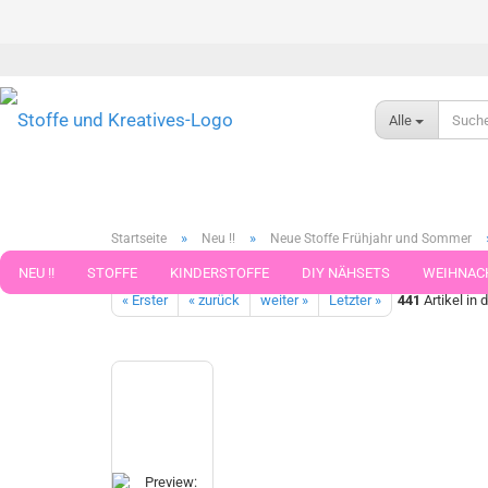
Alle
»
»
Startseite
Neu !!
Neue Stoffe Frühjahr und Sommer
Hello Margy Hilco blau weiß Baumwoll-Jersey Kinderstoff mit M
NEU !!
STOFFE
KINDERSTOFFE
DIY NÄHSETS
WEIHNAC
« Erster
« zurück
weiter »
Letzter »
441
Artikel in 
WEBBAND WEBBÄNDER
NÄHZUBEHÖR
WOLLE UND ZUBEHÖR