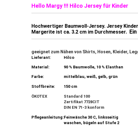
Hello Margy !!! Hilco Jersey für Kinder
Hochwertiger Baumwoll-Jersey. Jersey Kinder
Ein
Margerite ist ca. 3.2 cm im Durchmesser.
geeignet zum Nähen von Shirts, Hosen, Kleider, Leggi
Lieferant:
Hilco
Material:
90 % Baumwolle, 10 % Elasthan
Farbe:
mittelblau, weiß, gelb, grün
Stoffbreite:
150 cm
ÖKOTEX
Standard 100
Zertifikat 7728CIT
DIN EN 71-3 konform
Pflegeanleitung:
Feinwäsche 30 C, linksseitig
waschen, bügeln auf Stufe 2