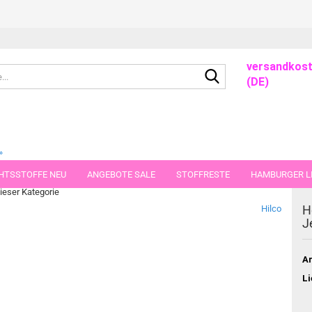
versandkost
Suche...
(DE)
»
argeriten JaTiJu
HTSSTOFFE NEU
ANGEBOTE SALE
STOFFRESTE
HAMBURGER LI
dieser Kategorie
GUTSCHEINE
PORTO-FLATRATE
STOFFE IN STÜCKEN VON 25 UND
H
Hilco
J
Ar
Li