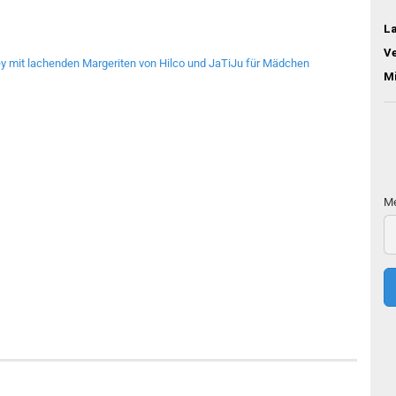
L
V
M
Me
Me