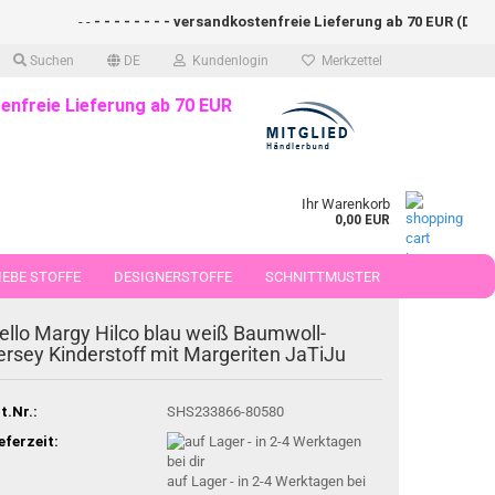
- -
- - - - - - - - versandkostenfreie Lieferung ab 70 EUR (DE)- - -
Suchen
DE
Kundenlogin
Merkzettel
enfreie Lieferung ab 70 EUR
Ihr Warenkorb
0,00 EUR
EBE STOFFE
DESIGNERSTOFFE
SCHNITTMUSTER
 50 CM
ello Margy Hilco blau weiß Baumwoll-
ersey Kinderstoff mit Margeriten JaTiJu
t.Nr.:
SHS233866-80580
eferzeit:
auf Lager - in 2-4 Werktagen bei