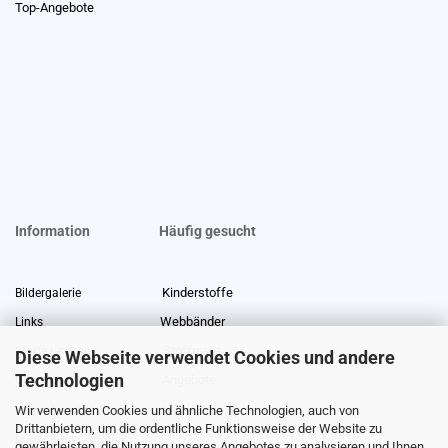
Top-Angebote
Information
Häufig gesucht
Kinderstoffe
Bildergalerie
Webbänder
Links
Stoffreste
Stoffe Lexikon
Diese Webseite verwendet Cookies und andere
Technologien
Angebote
Über uns
Wir verwenden Cookies und ähnliche Technologien, auch von
Gewerberabatt
Meterware
Drittanbietern, um die ordentliche Funktionsweise der Website zu
Stoffe auf Rechnung
gewährleisten, die Nutzung unseres Angebotes zu analysieren und Ihnen