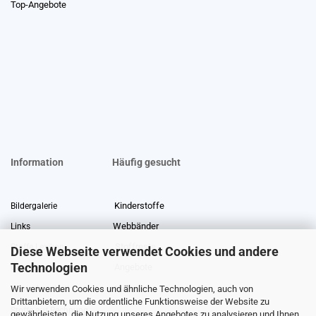
Top-Angebote
Information
Häufig gesucht
Kinderstoffe
Bildergalerie
Webbänder
Links
Stoffreste
Stoffe Lexikon
Diese Webseite verwendet Cookies und andere
Technologien
Angebote
Über uns
Wir verwenden Cookies und ähnliche Technologien, auch von
Gewerberabatt
Meterware
Drittanbietern, um die ordentliche Funktionsweise der Website zu
Stoffe auf Rechnung
gewährleisten, die Nutzung unseres Angebotes zu analysieren und Ihnen