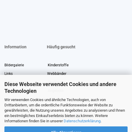
Information
Häufig gesucht
Kinderstoffe
Bildergalerie
Webbänder
Links
Stoffreste
Stoffe Lexikon
Diese Webseite verwendet Cookies und andere
Technologien
Angebote
Über uns
Wir verwenden Cookies und ähnliche Technologien, auch von
Gewerberabatt
Meterware
Drittanbietern, um die ordentliche Funktionsweise der Website zu
Stoffe auf Rechnung
gewährleisten, die Nutzung unseres Angebotes zu analysieren und Ihnen
ein bestmögliches Einkaufserlebnis bieten zu können. Weitere
Information zur Echtheit von Kundenbewertungen
Informationen finden Sie in unserer
Datenschutzerklärung
.