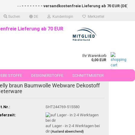
- -
- - - - - - - - versandkostenfreie Lieferung ab 70 EUR (DE)- - - -
Suchen
DE
Kundenlogin
Merkzettel
enfreie Lieferung ab 70 EUR
Ihr Warenkorb
0,00 EUR
EBE STOFFE
DESIGNERSTOFFE
SCHNITTMUSTER
elly braun Baumwolle Webware Dekostoff
 50 CM
eterware
t.Nr.:
SHT244769-515580
eferzeit:
auf Lager - in 2-4 Werktagen bei
dir
(Ausland abweichend)