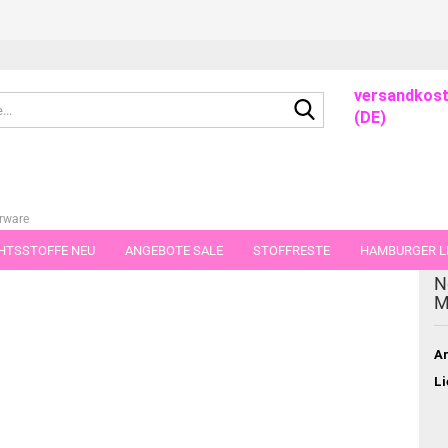
versandkost
Suche...
(DE)
rware
HTSSTOFFE NEU
ANGEBOTE SALE
STOFFRESTE
HAMBURGER LI
N
GUTSCHEINE
PORTO-FLATRATE
STOFFE IN STÜCKEN VON 25 UND
M
Ar
Li