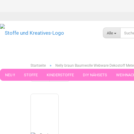
Alle
»
Startseite
Nelly braun Baumwolle Webware Dekostoff Mete
NEU !!
STOFFE
KINDERSTOFFE
DIY NÄHSETS
WEIHNAC
weiter »
Letzter »
14
Artikel in dieser Kategorie
WEBBAND WEBBÄNDER
NÄHZUBEHÖR
WOLLE UND ZUBEHÖR