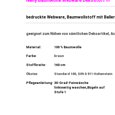
Nelly Baumwolle Webware Dekostoff !!!
bedruckte Webware, Baumwollstoff
mit Balle
geeignet zum Nähen von sämtlichen Dekoartikel, Acce
Material:
100 % Baumwolle
Farbe:
braun
Stoffbreite:
160 cm
Ökotex
Standard 100, S09.0.911 Hohenstein
Pflegeanleitung:
30-Grad-Feinwäsche
linksseitig waschen,Bügeln auf
Stufe 1