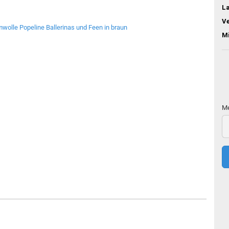
L
V
M
Me
Me