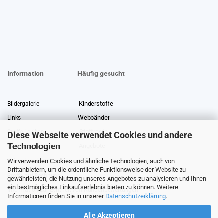
Information
Häufig gesucht
Kinderstoffe
Bildergalerie
Webbänder
Links
Stoffreste
Stoffe Lexikon
Diese Webseite verwendet Cookies und andere
Technologien
Angebote
Über uns
Wir verwenden Cookies und ähnliche Technologien, auch von
Gewerberabatt
Meterware
Drittanbietern, um die ordentliche Funktionsweise der Website zu
Stoffe auf Rechnung
gewährleisten, die Nutzung unseres Angebotes zu analysieren und Ihnen
ein bestmögliches Einkaufserlebnis bieten zu können. Weitere
Information zur Echtheit von Kundenbewertungen
Informationen finden Sie in unserer
Datenschutzerklärung
.
Alle Akzeptieren