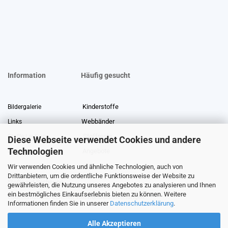
Information
Häufig gesucht
Kinderstoffe
Bildergalerie
Webbänder
Links
Stoffreste
Stoffe Lexikon
Diese Webseite verwendet Cookies und andere
Technologien
Angebote
Über uns
Wir verwenden Cookies und ähnliche Technologien, auch von
Gewerberabatt
Meterware
Drittanbietern, um die ordentliche Funktionsweise der Website zu
Stoffe auf Rechnung
gewährleisten, die Nutzung unseres Angebotes zu analysieren und Ihnen
ein bestmögliches Einkaufserlebnis bieten zu können. Weitere
Information zur Echtheit von Kundenbewertungen
Informationen finden Sie in unserer
Datenschutzerklärung
.
Alle Akzeptieren