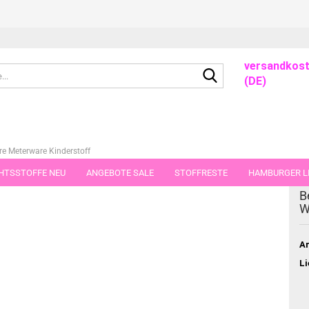
versandkost
Suche...
(DE)
e Meterware Kinderstoff
HTSSTOFFE NEU
ANGEBOTE SALE
STOFFRESTE
HAMBURGER LI
B
GUTSCHEINE
PORTO-FLATRATE
STOFFE IN STÜCKEN VON 25 UND
W
Ar
Li