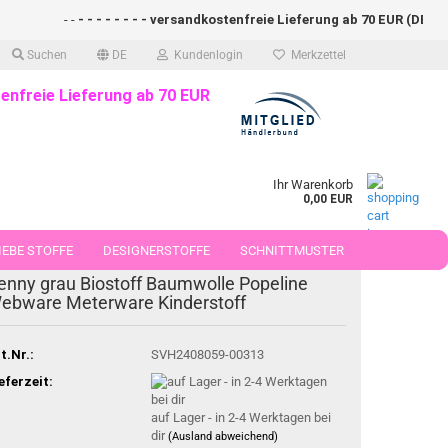
- -
- - - - - - - - versandkostenfreie Lieferung ab 70 EUR (DE)- - - 
Suchen
DE
Kundenlogin
Merkzettel
enfreie Lieferung ab 70 EUR
Ihr Warenkorb
0,00 EUR
EBE STOFFE
DESIGNERSTOFFE
SCHNITTMUSTER
enny grau Biostoff Baumwolle Popeline
 50 CM
ebware Meterware Kinderstoff
t.Nr.:
SVH2408059-00313
eferzeit:
auf Lager - in 2-4 Werktagen bei
dir
(Ausland abweichend)