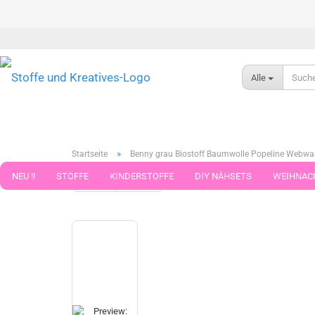
Alle
»
Startseite
Benny grau Biostoff Baumwolle Popeline Webwar
NEU !!
STOFFE
KINDERSTOFFE
DIY NÄHSETS
WEIHNAC
weiter »
Letzter »
14
Artikel in dieser Kategorie
WEBBAND WEBBÄNDER
NÄHZUBEHÖR
WOLLE UND ZUBEHÖR