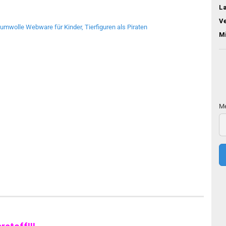
L
V
M
Me
Me