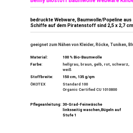
Benny Biostoff Baumwolle Webware Kinder
bedruckte Webware, Baumwolle/Popeline aus
Schiffe auf dem Piratenstoff sind 2,5 x 2,7 c
geeignet zum Nähen von Kleider, Röcke, Tuniken, Bl
Material:
100 % Bio-Baumwolle
Farbe:
hellgrau, braun, gelb, rot, schwarz,
weiß
Stoffbreite:
150 cm, 135 g/qm
ÖKOTEX
Standard 100
Organic Certified CU 1010800
Pflegeanleitung:
30-Grad-Feinwäsche
linksseitig waschen,Bügeln auf
Stufe 1