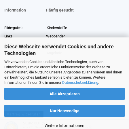
Information
Häufig gesucht
Kinderstoffe
Bildergalerie
Webbänder
Links
Stoffreste
Stoffe Lexikon
Diese Webseite verwendet Cookies und andere
Technologien
Angebote
Über uns
Wir verwenden Cookies und ähnliche Technologien, auch von
Gewerberabatt
Meterware
Drittanbietern, um die ordentliche Funktionsweise der Website zu
Stoffe auf Rechnung
gewährleisten, die Nutzung unseres Angebotes zu analysieren und Ihnen
ein bestmögliches Einkaufserlebnis bieten zu können. Weitere
Information zur Echtheit von Kundenbewertungen
Informationen finden Sie in unserer
Datenschutzerklärung
.
Alle Akzeptieren
Nur Notwendige
Vertrag widerrufen
SEHR GUT
(5 / 5)
Weitere Informationen
aus
231
Bewertungen bei: ebay.de, shopvote.de ⓘ