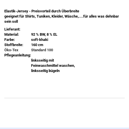
Elastik-Jersey - Preisvorteil durch Überbreite
geeignet für Shirts, Tuniken, Kleider, Wäsche,....für alles was dehnbar
sein soll
Lieferant:
Material:
92 % BW, 8 % EL
Farbe:
soft-khaki
Stoffbreite:
160 cm
Öko-Tex
Standard 100
Pflegeanleitung:
linksseitig mit
Feinwaschmittel waschen,
linksseitig bügeln